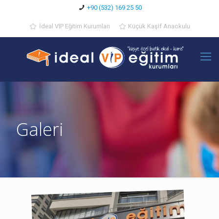
+90 (532) 169 25 50
İdeal VIP Eğitim Kurumları
Küçük Kaşif Anaokulu
Galeri